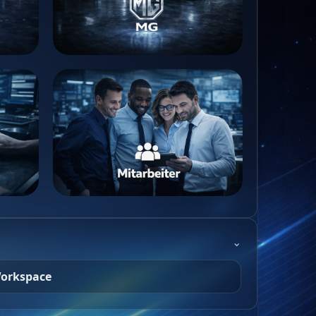
⌄
orkspace