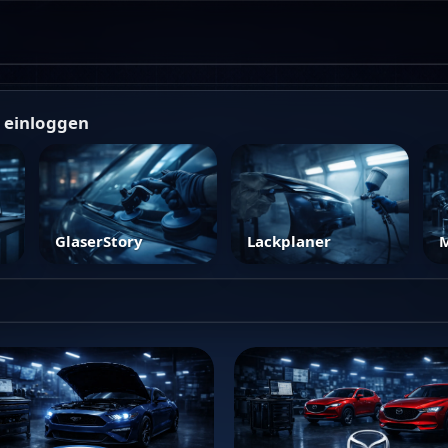
e einloggen
GlaserStory
Lackplaner
M