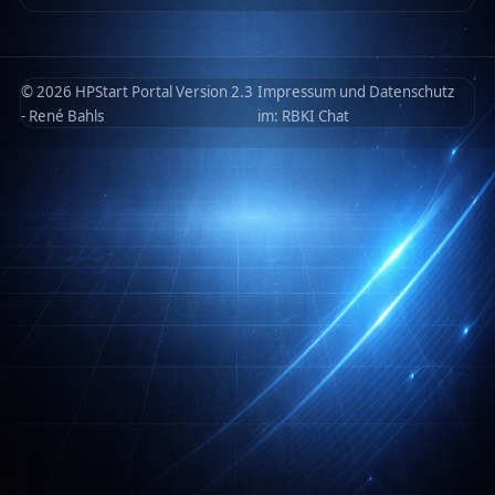
© 2026 HPStart Portal Version 2.3
Impressum und Datenschutz
- René Bahls
im:
RBKI Chat