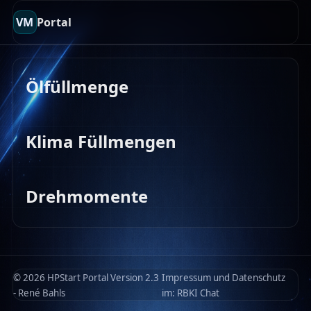
VM
Portal
Ölfüllmenge
Klima Füllmengen
Drehmomente
© 2026 HPStart Portal Version 2.3
Impressum und Datenschutz
- René Bahls
im:
RBKI Chat