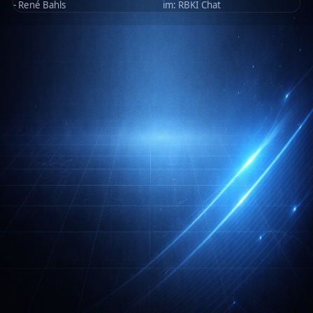
- René Bahls
im:
RBKI Chat